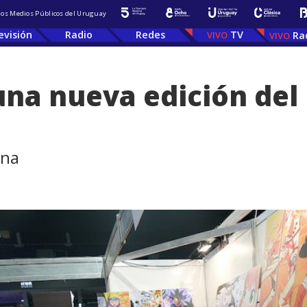
 los Medios Públicos del Uruguay
evisión
Radio
Redes
TV
Ra
 una nueva edición de
ena