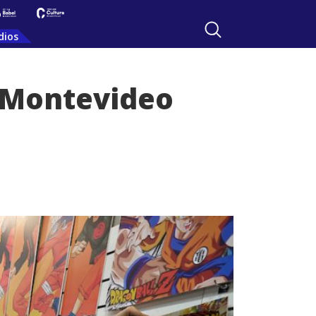
dios
l Montevideo