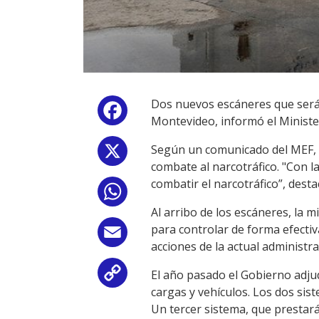
Dos nuevos escáneres que serán
Facebook
Montevideo, informó el Ministe
Según un comunicado del MEF, la
X
combate al narcotráfico. "Con l
combatir el narcotráfico”, dest
WhatsApp
Al arribo de los escáneres, la 
para controlar de forma efectiv
Email
acciones de la actual administr
El año pasado el Gobierno adjud
Copy
cargas y vehículos. Los dos si
Link
Un tercer sistema, que prestará