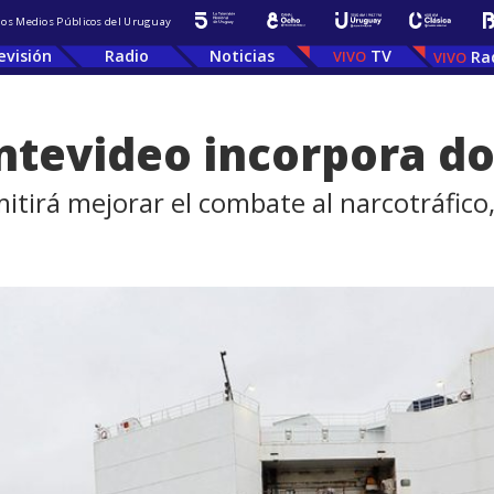
 los Medios Públicos del Uruguay
evisión
Radio
Noticias
TV
Ra
ntevideo incorpora d
itirá mejorar el combate al narcotráfico