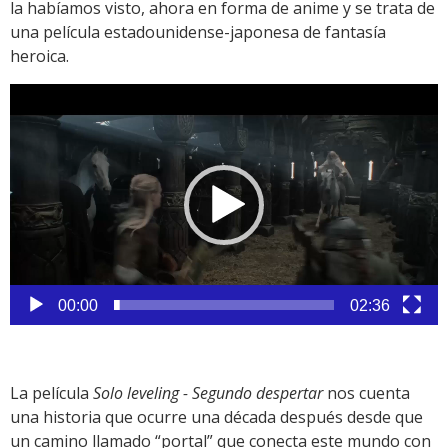
la habíamos visto, ahora en forma de anime y se trata de
una película estadounidense-japonesa de fantasía
heroica.
Reproductor
de
vídeo
00:00
02:36
La película
Solo leveling - Segundo despertar
nos cuenta
una historia que ocurre una década después desde que
un camino llamado “portal” que conecta este mundo con