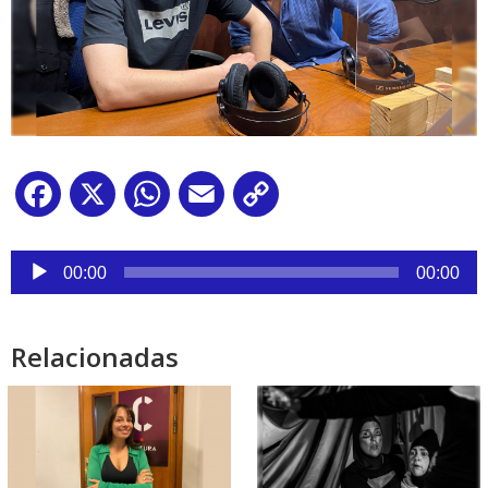
Facebook
X
WhatsApp
Email
Copy
Link
Reproductor
de
00:00
00:00
audio
Relacionadas