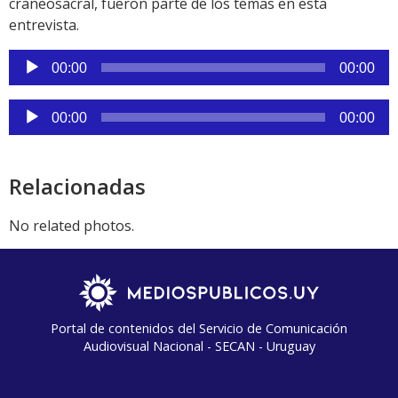
craneosacral, fueron parte de los temas en esta
entrevista.
Reproductor
00:00
00:00
de
audio
Reproductor
00:00
00:00
de
audio
Relacionadas
No related photos.
Portal de contenidos del Servicio de Comunicación
Audiovisual Nacional - SECAN - Uruguay