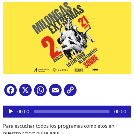
Facebook
X
WhatsApp
Email
Copy
Link
Reproductor
de
00:00
00:00
audio
Para escuchar todos los programas completos en
nuestro ivoox:
pulse aquí