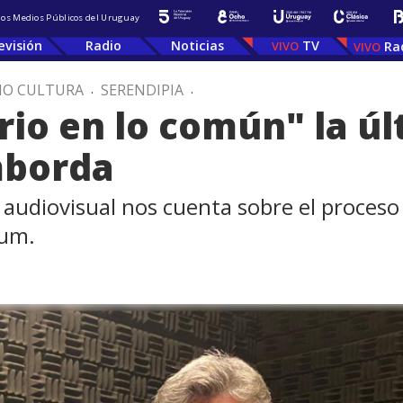
 los Medios Públicos del Uruguay
evisión
Radio
Noticias
TV
Ra
IO CULTURA
.
SERENDIPIA
.
rio en lo común" la ú
mborda
dor audiovisual nos cuenta sobre el proces
Hum.