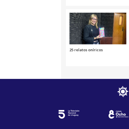
25 relatos oníricos