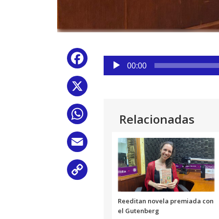
Reproductor
Facebook
de
00:00
audio
X
WhatsApp
Relacionadas
Email
Copy
Link
Reeditan novela premiada con
el Gutenberg