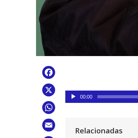
Facebook
X
Reproductor
00:00
de
WhatsApp
audio
Email
Relacionadas