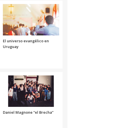
para
aumentar
o
disminuir
el
volumen.
El universo evangélico en
Uruguay
Daniel Magnone “el Brecha”