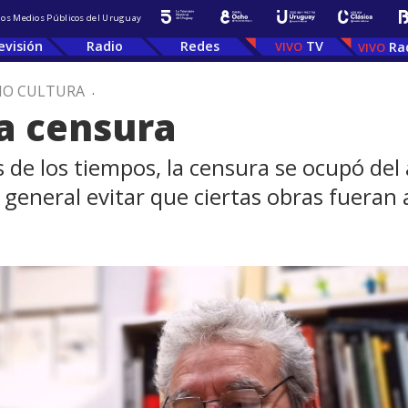
 los Medios Públicos del Uruguay
evisión
Radio
Redes
TV
Ra
IO CULTURA
.
a censura
s de los tiempos, la censura se ocupó del
n general evitar que ciertas obras fueran 