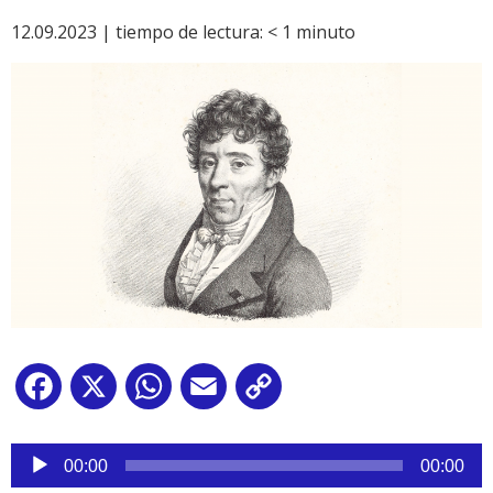
12.09.2023 |
tiempo de lectura:
< 1
minuto
Facebook
X
WhatsApp
Email
Copy
Link
Reproductor
de
00:00
00:00
audio