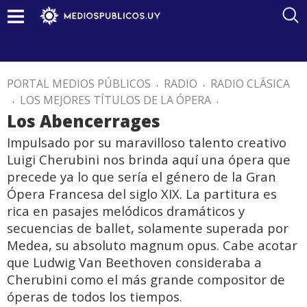
PORTAL MEDIOS PÚBLICOS
.
RADIO
.
RADIO CLÁSICA
.
LOS MEJORES TÍTULOS DE LA ÓPERA
.
Los Abencerrages
Impulsado por su maravilloso talento creativo
Luigi Cherubini nos brinda aquí una ópera que
precede ya lo que sería el género de la Gran
Ópera Francesa del siglo XIX. La partitura es
rica en pasajes melódicos dramáticos y
secuencias de ballet, solamente superada por
Medea, su absoluto magnum opus. Cabe acotar
que Ludwig Van Beethoven consideraba a
Cherubini como el más grande compositor de
óperas de todos los tiempos.