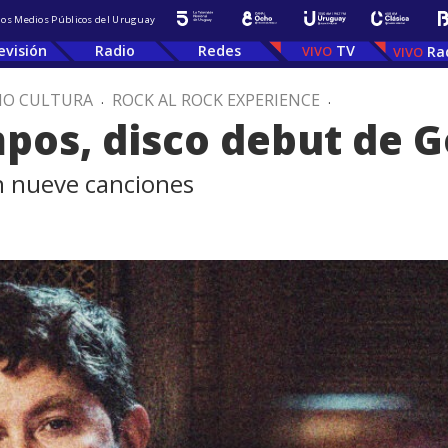
 los Medios Públicos del Uruguay
evisión
Radio
Redes
TV
Ra
IO CULTURA
.
ROCK AL ROCK EXPERIENCE
.
pos, disco debut de G
n nueve canciones