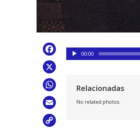
Reproductor
Facebook
de
00:00
audio
X
WhatsApp
Relacionadas
No related photos.
Email
Copy
Link