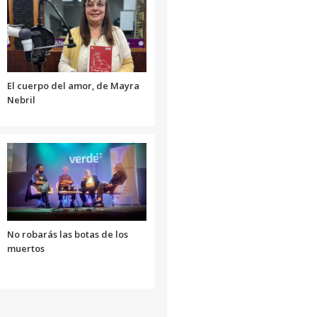
aumentar
o
disminuir
el
volumen.
El cuerpo del amor, de Mayra
Nebril
No robarás las botas de los
muertos