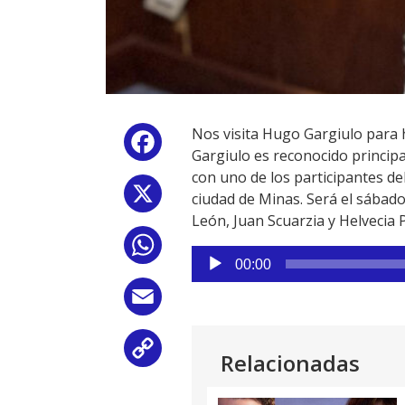
Nos visita Hugo Gargiulo para h
Facebook
Gargiulo es reconocido princi
con uno de los participantes de
X
ciudad de Minas. Será el sábado
León, Juan Scuarzia y Helvecia 
WhatsApp
Reproductor
00:00
de
audio
Email
Copy
Relacionadas
Link