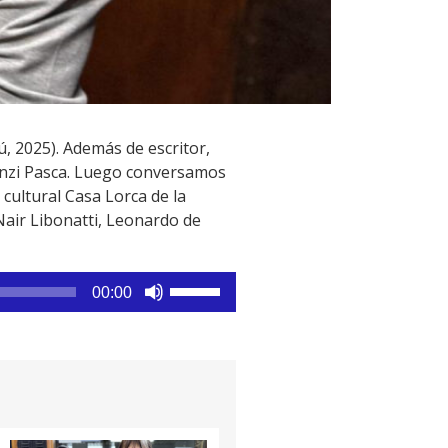
, 2025). Además de escritor,
inzi Pasca. Luego conversamos
 cultural Casa Lorca de la
Nair Libonatti, Leonardo de
Utiliza
00:00
las
teclas
de
flecha
arriba/abajo
para