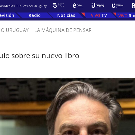
 los Medios Públicos del Uruguay
evisión
Radio
Noticias
TV
Ra
IO URUGUAY
.
LA MÁQUINA DE PENSAR
.
lo sobre su nuevo libro