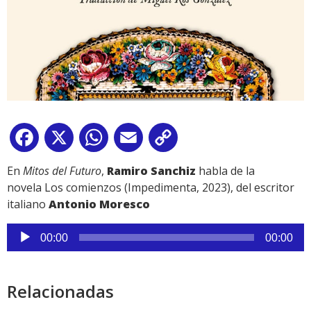
Facebook
X
WhatsApp
Email
Copy
Link
En
Mitos del Futuro
,
Ramiro Sanchiz
habla de la
novela Los comienzos (Impedimenta, 2023), del escritor
italiano
Antonio Moresco
Reproductor
00:00
00:00
de
audio
Relacionadas