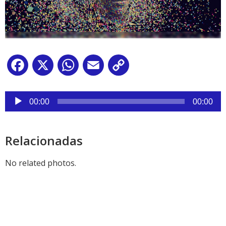
Facebook
X
WhatsApp
Email
Copy
Link
Reproductor
de
00:00
00:00
audio
Relacionadas
No related photos.