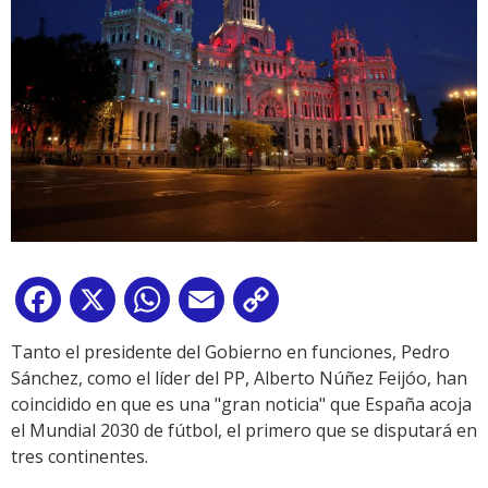
Facebook
X
WhatsApp
Email
Copy
Link
Tanto el presidente del Gobierno en funciones, Pedro
Sánchez, como el líder del PP, Alberto Núñez Feijóo, han
coincidido en que es una "gran noticia" que España acoja
el Mundial 2030 de fútbol, el primero que se disputará en
tres continentes.