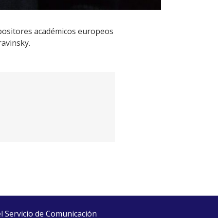
positores académicos europeos
ravinsky.
el Servicio de Comunicación