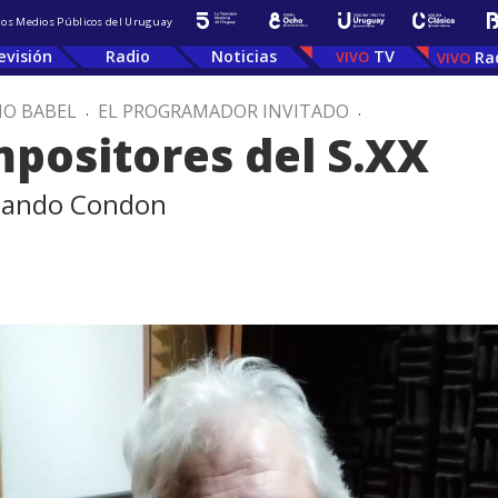
 los Medios Públicos del Uruguay
evisión
Radio
Noticias
TV
Ra
IO BABEL
.
EL PROGRAMADOR INVITADO
.
positores del S.XX
rnando Condon