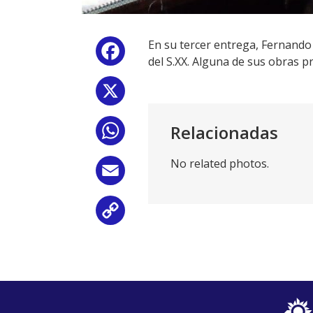
En su tercer entrega, Fernand
Facebook
del S.XX. Alguna de sus obras p
X
Relacionadas
WhatsApp
No related photos.
Email
Copy
Link