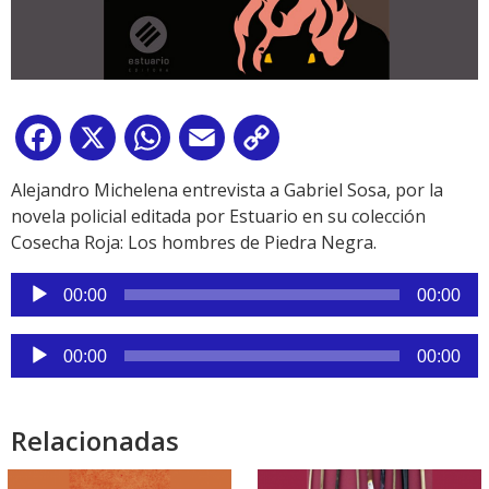
Facebook
X
WhatsApp
Email
Copy
Link
Alejandro Michelena entrevista a Gabriel Sosa, por la
novela policial editada por Estuario en su colección
Cosecha Roja: Los hombres de Piedra Negra.
Reproductor
00:00
00:00
de
audio
Reproductor
00:00
00:00
de
audio
Relacionadas