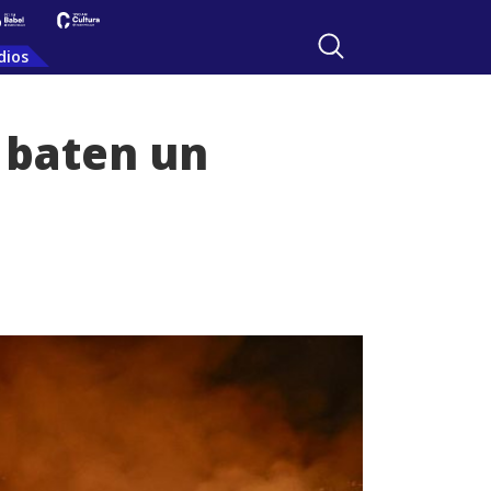
dios
l baten un