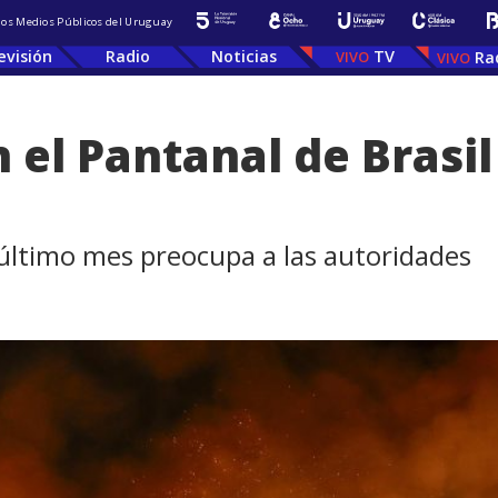
 los Medios Públicos del Uruguay
evisión
Radio
Noticias
TV
Ra
 el Pantanal de Brasi
o
 último mes preocupa a las autoridades