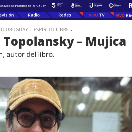
 los Medios Públicos del Uruguay
evisión
Radio
Redes
TV
Ra
IO URUGUAY
.
ESPÍRITU LIBRE
.
 Topolansky – Mujica
 autor del libro.