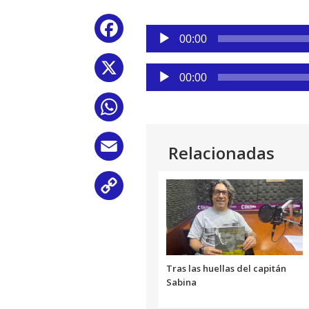
Reproductor
Facebook
de
00:00
audio
X
Reproductor
00:00
de
audio
WhatsApp
Email
Relacionadas
Copy
Link
Tras las huellas del capitán
Sabina