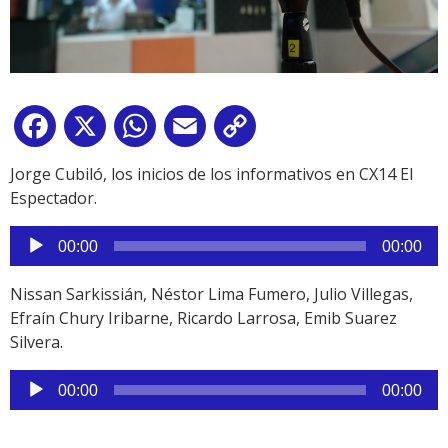
Facebook
X
WhatsApp
Email
Copy
Link
Jorge Cubiló, los inicios de los informativos en CX14 El
Espectador.
Reproductor
00:00
00:00
de
audio
Nissan Sarkissián, Néstor Lima Fumero, Julio Villegas,
Efraín Chury Iribarne, Ricardo Larrosa, Emib Suarez
Silvera.
Reproductor
00:00
00:00
de
audio