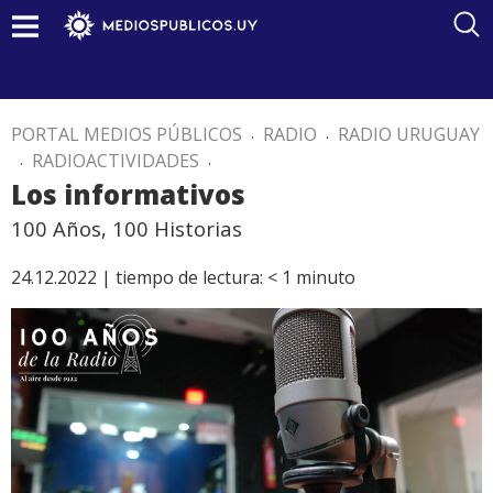
PORTAL MEDIOS PÚBLICOS
.
RADIO
.
RADIO URUGUAY
.
RADIOACTIVIDADES
.
Los informativos
100 Años, 100 Historias
24.12.2022 |
tiempo de lectura:
< 1
minuto