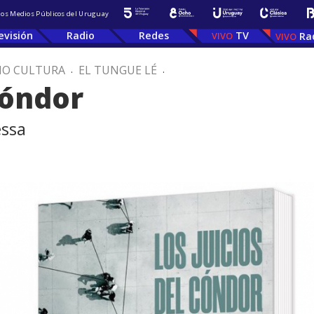
 los Medios Públicos del Uruguay
evisión
Radio
Redes
TV
Ra
IO CULTURA
.
EL TUNGUE LÉ
.
Cóndor
essa