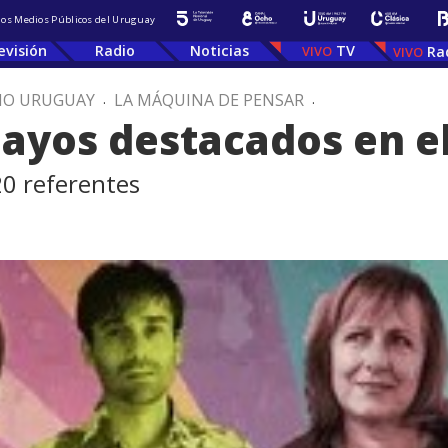
 los Medios Públicos del Uruguay
evisión
Radio
Noticias
TV
Ra
IO URUGUAY
.
LA MÁQUINA DE PENSAR
.
uayos destacados en el
20 referentes