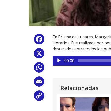
En Prisma de Lunares, Margarit
Facebook
literarios. Fue realizada por pe
destacados entre todos los publi
X
Reproductor
00:00
de
WhatsApp
audio
Email
Relacionadas
Copy
Link