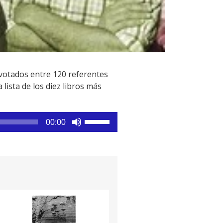
 votados entre 120 referentes
 lista de los diez libros más
Utiliza
00:00
las
teclas
de
flecha
arriba/abajo
para
aumentar
o