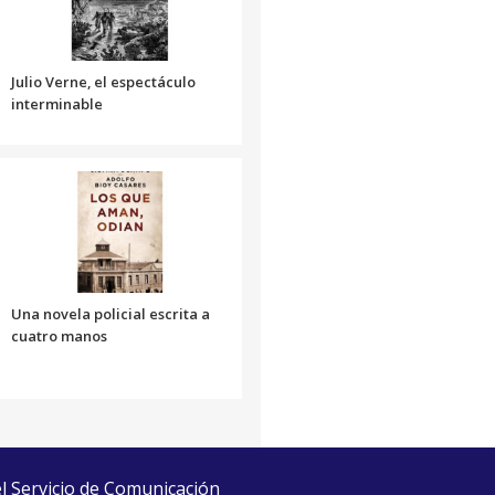
disminuir
el
volumen.
Julio Verne, el espectáculo
interminable
Una novela policial escrita a
cuatro manos
el Servicio de Comunicación