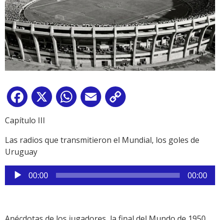
Facebook
X
WhatsApp
Email
Copy
Link
Capítulo III
Las radios que transmitieron el Mundial, los goles de
Uruguay
Reproductor
00:00
00:00
de
audio
Anécdotas de los jugadores, la final del Mundo de 1950