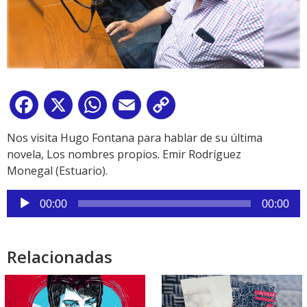
Facebook
X
WhatsApp
Email
Copy
Link
Nos visita Hugo Fontana para hablar de su última
novela, Los nombres propios. Emir Rodríguez
Monegal (Estuario).
Reproductor
00:00
00:00
de
audio
Relacionadas