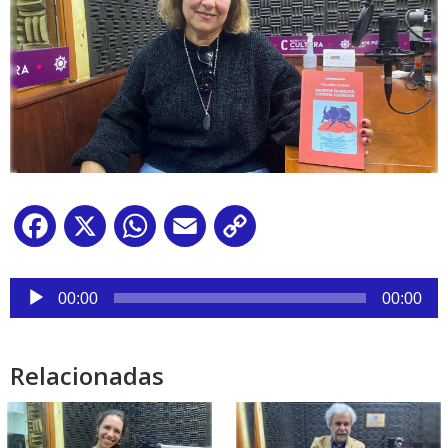
Facebook
X
WhatsApp
Email
Copy
Link
Reproductor
de
00:00
00:00
audio
Relacionadas