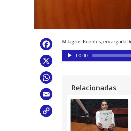
Milagros Puentes, encargada de
Facebook
Reproductor
00:00
de
X
audio
WhatsApp
Relacionadas
Email
Copy
Link