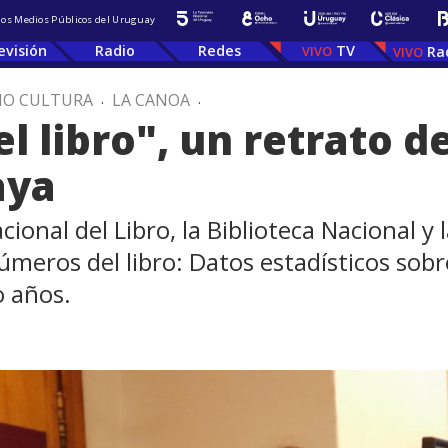
 los Medios Públicos del Uruguay
evisión
Radio
Redes
TV
Ra
IO CULTURA
.
LA CANOA
.
 libro", un retrato de
aya
acional del Libro, la Biblioteca Nacional 
meros del libro: Datos estadísticos sobre
o años.