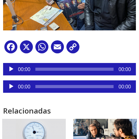
Facebook
X
WhatsApp
Email
Copy
Link
Reproductor
de
00:00
00:00
audio
Reproductor
00:00
00:00
de
audio
Relacionadas