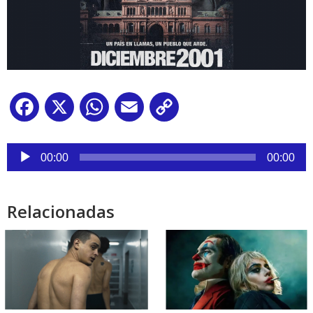
Facebook
X
WhatsApp
Email
Copy
Link
Reproductor
de
00:00
00:00
audio
Relacionadas