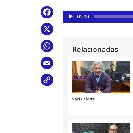
Reproductor
Facebook
de
00:00
audio
X
WhatsApp
Relacionadas
Email
Copy
Link
Nací Celeste