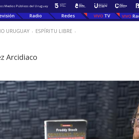
 los Medios Públicos del Uruguay
evisión
Radio
Redes
TV
Ra
IO URUGUAY
.
ESPÍRITU LIBRE
.
z Arcidiaco