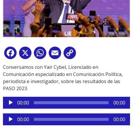
Facebook
X
WhatsApp
Email
Copy
Link
Conversamos con Yair Cybel, Licenciado en
Comunicación especializado en Comunicación Política,
periodista e investigador, sobre las resultados de las
PASO 2023.
Reproductor
00:00
00:00
de
audio
Reproductor
00:00
00:00
de
audio