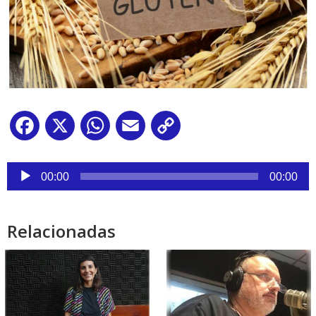
Facebook
X
WhatsApp
Email
Copy
Link
Reproductor
de
00:00
00:00
audio
Relacionadas