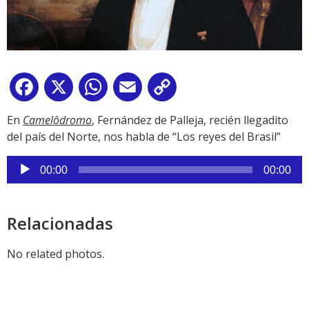
Facebook
X
WhatsApp
Email
Copy
Link
En
Camelôdromo
, Fernández de Palleja, recién llegadito
del país del Norte, nos habla de “Los reyes del Brasil”
Reproductor
00:00
00:00
de
audio
Relacionadas
No related photos.