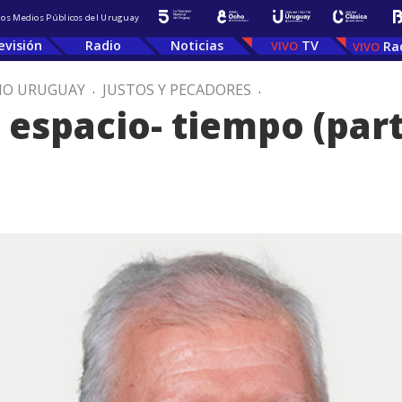
 los Medios Públicos del Uruguay
evisión
Radio
Noticias
TV
Ra
IO URUGUAY
.
JUSTOS Y PECADORES
.
 espacio- tiempo (part