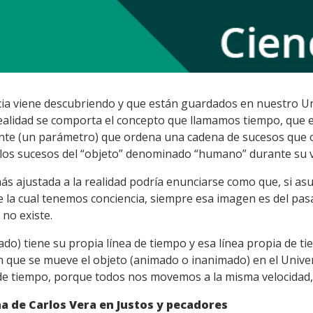
cia viene descubriendo y que están guardados en nuestro Uni
ealidad se comporta el concepto que llamamos tiempo, que 
un ente (un parámetro) que ordena una cadena de sucesos que
los sucesos del “objeto” denominado “humano” durante su v
s ajustada a la realidad podría enunciarse como que, si a
e la cual tenemos conciencia, siempre esa imagen es del pa
 no existe.
o) tiene su propia línea de tiempo y esa línea propia de ti
n que se mueve el objeto (animado o inanimado) en el Univer
s de tiempo, porque todos nos movemos a la misma velocidad
na de Carlos Vera en Justos y pecadores