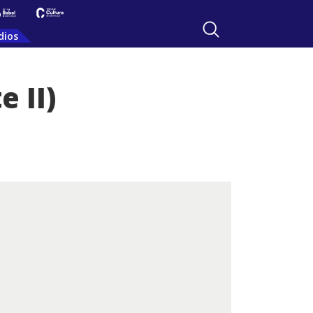
dios
e II)