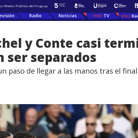
 los Medios Públicos del Uruguay
evisión
Radio
Noticias
TV
Ra
hel y Conte casi term
n ser separados
 paso de llegar a las manos tras el fina