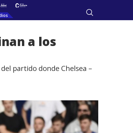
dios
inan a los
l del partido donde Chelsea –