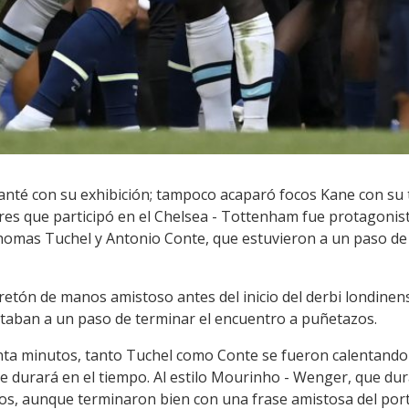
Kanté con su exhibición; tampoco acaparó focos Kane con su 
es que participó en el Chelsea - Tottenham fue protagonista
Thomas Tuchel y Antonio Conte, que estuvieron a un paso de l
tón de manos amistoso antes del inicio del derbi londinen
taban a un paso de terminar el encuentro a puñetazos.
venta minutos, tanto Tuchel como Conte se fueron calentand
ue durará en el tiempo. Al estilo Mourinho - Wenger, que du
os, aunque terminaron bien con una frase amistosa del por