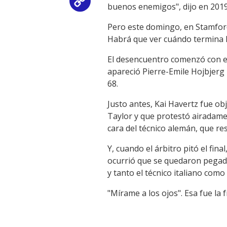
Copy
buenos enemigos", dijo en 2019
Link
Pero este domingo, en Stamfor
Habrá que ver cuándo termina l
El desencuentro comenzó con el
apareció Pierre-Emile Hojbjerg 
68.
Justo antes, Kai Havertz fue o
Taylor y que protestó airadamen
cara del técnico alemán, que res
Y, cuando el árbitro pitó el fi
ocurrió que se quedaron pegada
y tanto el técnico italiano como
"Mírame a los ojos". Esa fue la