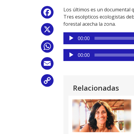
Los últimos es un documental qu
Facebook
Tres escépticos ecologistas deb
forestal acecha la zona.
X
Reproductor
00:00
de
WhatsApp
audio
Reproductor
00:00
de
Email
audio
Copy
Relacionadas
Link