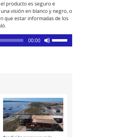
 el producto es seguro e
una visión en blanco y negro, o
en que estar informadas de los
ló.
Utiliza
00:00
las
teclas
de
flecha
arriba/abajo
para
aumentar
o
disminuir
el
volumen.