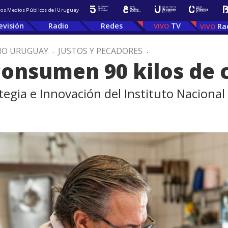
 los Medios Públicos del Uruguay
evisión
Radio
Redes
TV
Ra
IO URUGUAY
.
JUSTOS Y PECADORES
.
onsumen 90 kilos de c
tegia e Innovación del Instituto Nacional