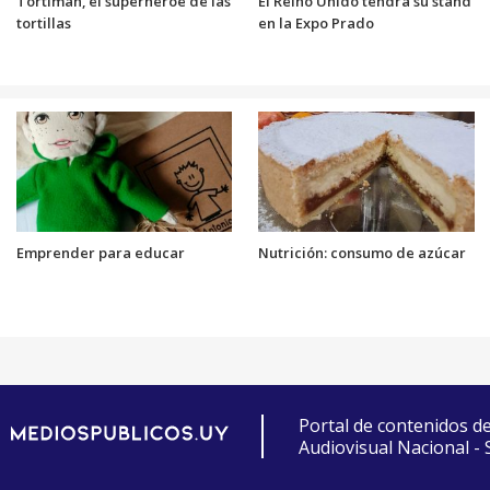
Tortiman, el superhéroe de las
El Reino Unido tendrá su stand
tortillas
en la Expo Prado
Emprender para educar
Nutrición: consumo de azúcar
Portal de contenidos d
Audiovisual Nacional -