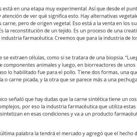
les está en una etapa muy experimental. Así que desde el pun
atención de ver qué significa esto. Hay alternativas veget
arne, pero de origen vegetal. Eso está a la venta en los su
Es la reconstitución de un tejido. Es un proceso de una creat
 industria farmacéutica. Creemos que para la industria de l
 se extraen células, como si se tratara de una biopsia. “Lueg
iene componentes animales y luego, en biorreactores de unos
caso lo habilitado fue para el pollo. Tiene dos formas, una q
 o carne picada, y la otra que se parece más a una pechuga
ico señaló que hay dudas que la carne sintética tiene un co
lejos, por eso la industria farmacéutica que utiliza estas 
 sintetizan en esas condiciones y va a un producto farmacéu
 última palabra la tendrá el mercado y agregó que el hecho