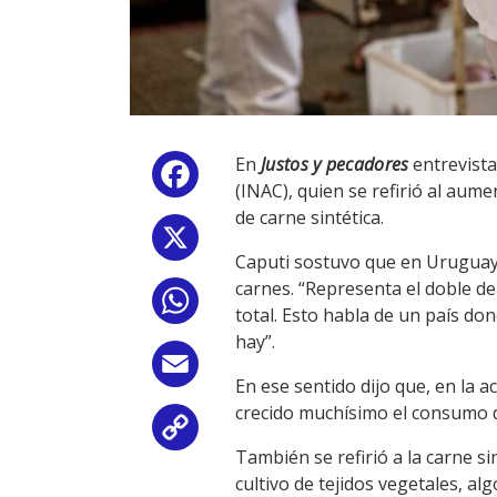
En
Justos y pecadores
entrevista
Facebook
(INAC), quien se refirió al aume
de carne sintética.
X
Caputi sostuvo que en Uruguay
carnes. “Representa el doble de
WhatsApp
total. Esto habla de un país do
hay”.
Email
En ese sentido dijo que, en la a
crecido muchísimo el consumo d
Copy
También se refirió a la carne si
Link
cultivo de tejidos vegetales, a