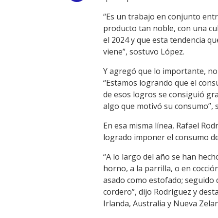
Link
“Es un trabajo en conjunto ent
producto tan noble, con una cu
el 2024 y que esta tendencia q
viene”, sostuvo López.
Y agregó que lo importante, no
“Estamos logrando que el cons
de esos logros se consiguió grac
algo que motivó su consumo”, 
En esa misma línea, Rafael Rod
logrado imponer el consumo de 
“A lo largo del año se han hech
horno, a la parrilla, o en cocci
asado como estofado; seguido d
cordero”, dijo Rodríguez y dest
Irlanda, Australia y Nueva Zela