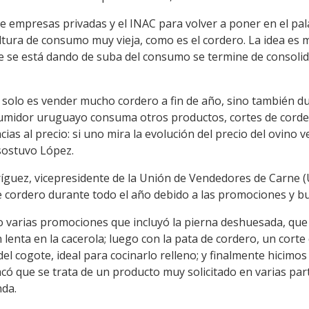
re empresas privadas y el INAC para volver a poner en el pa
ltura de consumo muy vieja, como es el cordero. La idea es 
ue se está dando de suba del consumo se termine de consolid
 solo es vender mucho cordero a fin de año, sino también du
umidor uruguayo consuma otros productos, cortes de corder
ias al precio: si uno mira la evolución del precio del ovino 
sostuvo López.
ríguez, vicepresidente de la Unión de Vendedores de Carne 
cordero durante todo el año debido a las promociones y bue
o varias promociones que incluyó la pierna deshuesada, que 
ón lenta en la cacerola; luego con la pata de cordero, un cor
el cogote, ideal para cocinarlo relleno; y finalmente hicim
acó que se trata de un producto muy solicitado en varias pa
nda.