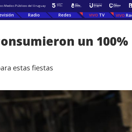
 los Medios Públicos del Uruguay
evisión
Radio
Redes
TV
Ra
consumieron un 100% 
ra estas fiestas