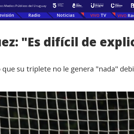
 los Medios Públicos del Uruguay
evisión
Radio
Noticias
TV
Ra
z: "Es difícil de expli
que su triplete no le genera "nada" debi