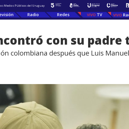
 los Medios Públicos del Uruguay
evisión
Radio
Redes
TV
Ra
ncontró con su padre 
cción colombiana después que Luis Manue