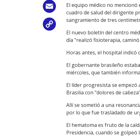
El equipo médico no mencionó e
Email
cuadro de salud del dirigente p
sangramiento de tres centímetro
Copy
El nuevo boletín del centro méd
Link
día "realizó fisioterapia, caminó 
Horas antes, el hospital indicó
El gobernante brasileño estaba 
miércoles, que también informa
El líder progresista se empezó a
Brasilia con "dolores de cabeza"
Allí se sometió a una resonanci
por lo que fue trasladado de ur
El hematoma es fruto de la caída
Presidencia, cuando se golpeó l