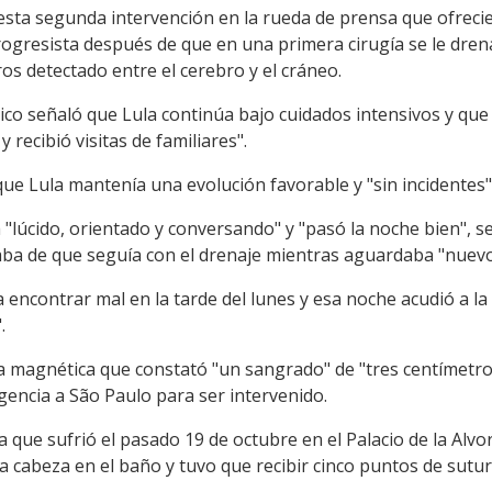
sta segunda intervención en la rueda de prensa que ofrecier
rogresista después de que en una primera cirugía se le dren
s detectado entre el cerebro y el cráneo.
ico señaló que Lula continúa bajo cuidados intensivos y que
y recibió visitas de familiares".
 que Lula mantenía una evolución favorable y "sin incidentes"
"lúcido, orientado y conversando" y "pasó la noche bien", s
ba de que seguía con el drenaje mientras aguardaba "nuev
 encontrar mal en la tarde del lunes y esa noche acudió a la
.
a magnética que constató "un sangrado" de "tres centímetros
gencia a São Paulo para ser intervenido.
 que sufrió el pasado 19 de octubre en el Palacio de la Alvora
a cabeza en el baño y tuvo que recibir cinco puntos de sutur