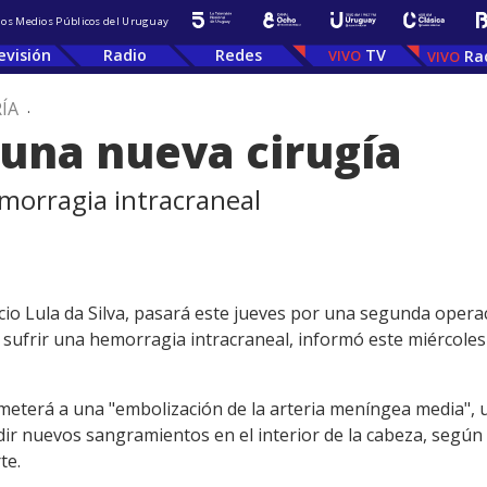
 los Medios Públicos del Uruguay
evisión
Radio
Redes
TV
Ra
ÍA
.
 una nueva cirugía
morragia intracraneal
nácio Lula da Silva, pasará este jueves por una segunda opera
sufrir una hemorragia intracraneal, informó este miércoles 
meterá a una "embolización de la arteria meníngea media", 
ir nuevos sangramientos en el interior de la cabeza, según d
te.