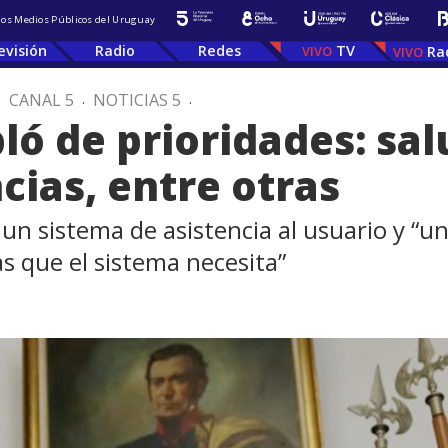
 los Medios Públicos del Uruguay
evisión
Radio
Redes
TV
Ra
.
CANAL 5
.
NOTICIAS 5
.
ó de prioridades: sal
cias, entre otras
 un sistema de asistencia al usuario y “u
s que el sistema necesita”