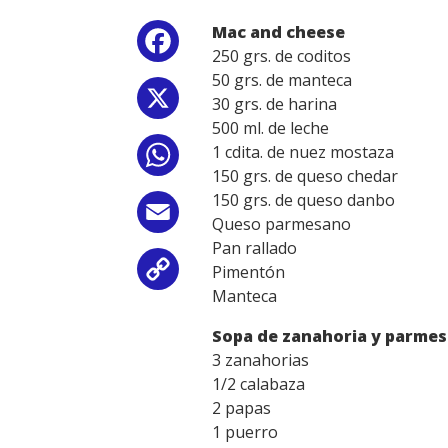
Mac and cheese
Facebook
250 grs. de coditos
50 grs. de manteca
X
30 grs. de harina
500 ml. de leche
1 cdita. de nuez mostaza
WhatsApp
150 grs. de queso chedar
150 grs. de queso danbo
Email
Queso parmesano
Pan rallado
Pimentón
Copy
Manteca
Link
Sopa de zanahoria y parme
3 zanahorias
1/2 calabaza
2 papas
1 puerro