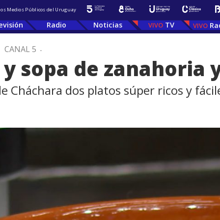
 los Medios Públicos del Uruguay
evisión
Radio
Noticias
TV
Ra
.
CANAL 5
.
 y sopa de zanahoria
de Cháchara dos platos súper ricos y fáci