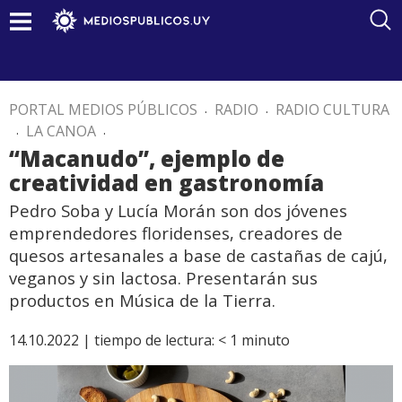
PORTAL MEDIOS PÚBLICOS
.
RADIO
.
RADIO CULTURA
.
LA CANOA
.
“Macanudo”, ejemplo de
creatividad en gastronomía
Pedro Soba y Lucía Morán son dos jóvenes
emprendedores floridenses, creadores de
quesos artesanales a base de castañas de cajú,
veganos y sin lactosa. Presentarán sus
productos en Música de la Tierra.
14.10.2022 |
tiempo de lectura:
< 1
minuto