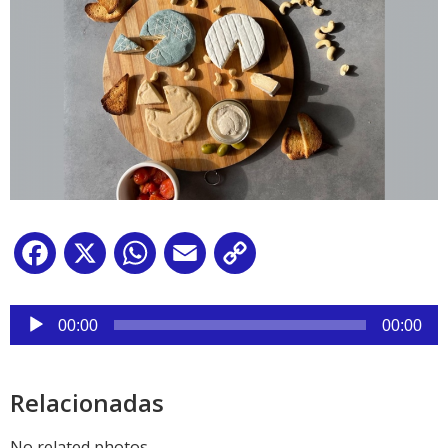
Facebook
X
WhatsApp
Email
Copy
Link
Reproductor
de
00:00
00:00
audio
Relacionadas
No related photos.