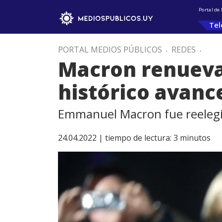
Portal de
Tel
PORTAL MEDIOS PÚBLICOS
.
REDES
.
Macron renueva 
histórico avanc
Emmanuel Macron fue reelegi
24.04.2022 |
tiempo de lectura:
3
minutos