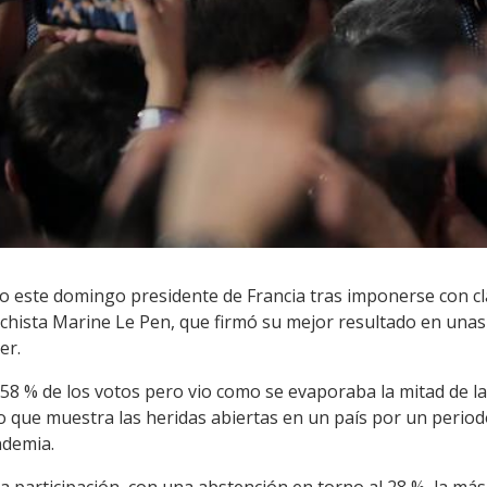
este domingo presidente de Francia tras imponerse con cla
rechista Marine Le Pen, que firmó su mejor resultado en unas
er.
l 58 % de los votos pero vio como se evaporaba la mitad de l
lo que muestra las heridas abiertas en un país por un period
ndemia.
ja participación, con una abstención en torno al 28 %, la más