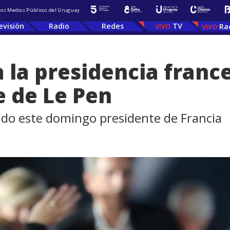
 los Medios Públicos del Uruguay
evisión
Radio
Redes
TV
Ra
la presidencia france
e de Le Pen
do este domingo presidente de Francia