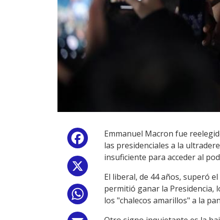
Emmanuel Macron fue reelegido 
Facebook
las presidenciales a la ultrade
insuficiente para acceder al pod
X
El liberal, de 44 años, superó e
permitió ganar la Presidencia, 
WhatsApp
los "chalecos amarillos" a la pa
Otro signo inquietante es la ba