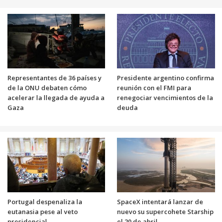
Representantes de 36 países y
Presidente argentino confirma
de la ONU debaten cómo
reunión con el FMI para
acelerar la llegada de ayuda a
renegociar vencimientos de la
Gaza
deuda
Portugal despenaliza la
SpaceX intentará lanzar de
eutanasia pese al veto
nuevo su supercohete Starship
presidencial
el 20 de abril