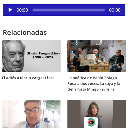
audio
Reproductor
00:00
00:00
de
audio
Relacionadas
El adiós a Mario Vargas Llosa
La poética de Pablo Thiago
Roca a dos voces. La suya y la
del artista Mingo Ferreira