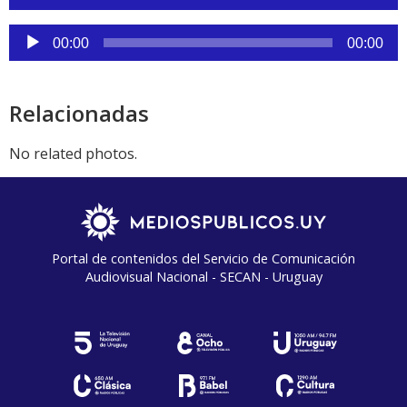
de
audio
Reproductor
00:00
00:00
de
audio
Relacionadas
No related photos.
Portal de contenidos del Servicio de Comunicación
Audiovisual Nacional - SECAN - Uruguay