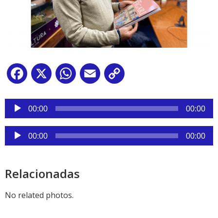
Facebook
X
WhatsApp
Email
Copy
Link
Reproductor
de
00:00
00:00
audio
Reproductor
00:00
00:00
de
audio
Relacionadas
No related photos.