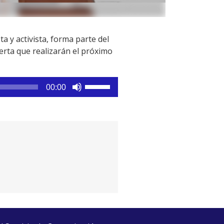
a y activista, forma parte del
erta que realizarán el próximo
Utiliza
00:00
las
teclas
de
flecha
arriba/abajo
para
aumentar
o
disminuir
el
volumen.