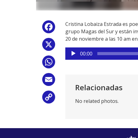
Cristina Lobaiza Estrada es poet
Facebook
grupo Magas del Sur y están in
20 de noviembre a las 10 am en 
X
Reproductor
00:00
de
WhatsApp
audio
Email
Relacionadas
Copy
No related photos.
Link