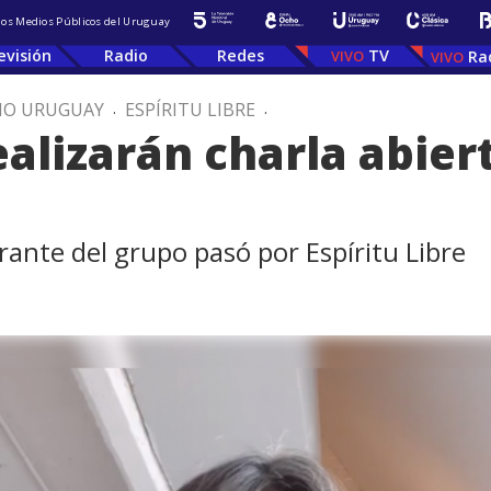
 los Medios Públicos del Uruguay
evisión
Radio
Redes
TV
Ra
IO URUGUAY
.
ESPÍRITU LIBRE
.
alizarán charla abiert
rante del grupo pasó por Espíritu Libre