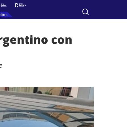
dios
rgentino con
a