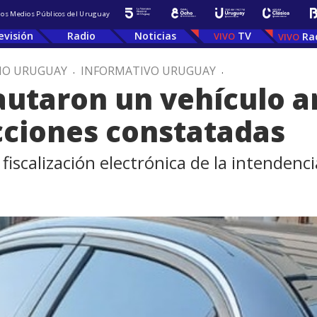
 los Medios Públicos del Uruguay
evisión
Radio
Noticias
TV
Ra
IO URUGUAY
.
INFORMATIVO URUGUAY
.
utaron un vehículo a
cciones constatadas
fiscalización electrónica de la intendenci