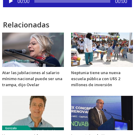
00:00
00:00
de
audio
Relacionadas
Atar las jubilaciones al salario
Neptunia tiene una nueva
mínimo nacional puede ser una
escuela pública con U$S 2
trampa, dijo Ovelar
millones de inversión